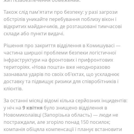
життєзабезпечення обмежений.
Також слід пам'ятати про безпеку: у разі загрози
обстрілів уникайте перебування поблизу вікон і
відкритих майданчиків, де розташовані тимчасові
склади або пункти видачі.
Рішення про закриття відділення в Комишувасі —
частина ширшої проблеми безпеки логістичної
інфраструктури на фронтових і прифронтових
територіях. «Нова пошта» вже неодноразово
зазнавала ударів по своїх об'єктах, що ускладнює
доставку та підвищує ризики для співробітників і
клієнтів.
За останні місяці відомі кілька серйозних інцидентів:
у ніч на
9 квітня
було знищено відділення в
Новомиколаївці (Запорізька область) — люди не
постраждали, але згоріло понад 150 посилок;
компанія обіцяла компенсації і планує встановити