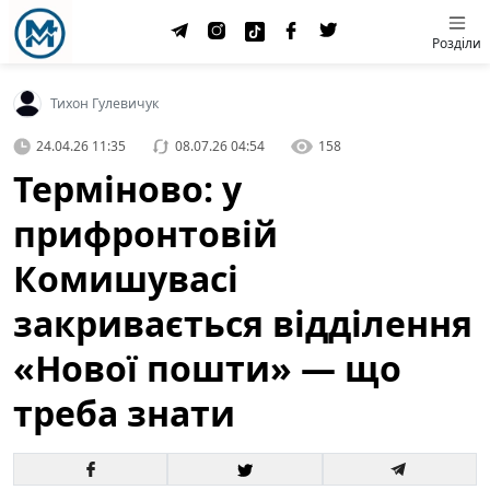
Розділи
Тихон Гулевичук
24.04.26 11:35
08.07.26 04:54
158
Терміново: у
прифронтовій
Комишувасі
закривається відділення
«Нової пошти» — що
треба знати