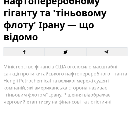
нафтопереробному
гіганту та 'тіньовому
флоту' Ірану — що
відомо
Міністерство фінансів США оголосило масштабні
санкції проти китайського нафтопереробного гіганта
Hengli Petrochemical та великої мережі суден і
компаній, які американська сторона називає
"тіньовим флотом" Ірану. Рішення відображає
черговий етап тиску на фінансові та логістичні
канали, що дозволяють Тегерану постачати
енергоносії на світові ринки.
США вдарили санкціями по