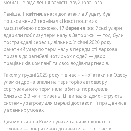
мобільне відділення замість зруйнованого.
Раніше,
1 квітня
, внаслідок атаки в Луцьку був
пошкоджений термінал «Нової пошти» з
масштабною пожежею.
17 березня
російські удари
вдарили поблизу терміналу в Запоріжжі — тоді були
постраждалі серед цивільних. У січні 2026 року
ракетний удар по терміналу в передмісті Харкова
призвів до загибелі чотирьох людей — двох
працівників компанії та двох водіїв-партнерів.
Також у грудні 2025 року під час нічної атаки на Одесу
уламки дрона впали на територію автодвору
сортувального термінала; збитки порахували
близько 2,3 млн гривень. Ці випадки демонструють
системну загрозу для мережі доставок і її працівників
у воєнних умовах.
Для мешканців Комишувахи та навколишніх сіл
головне — оперативно дізнаватися про графік