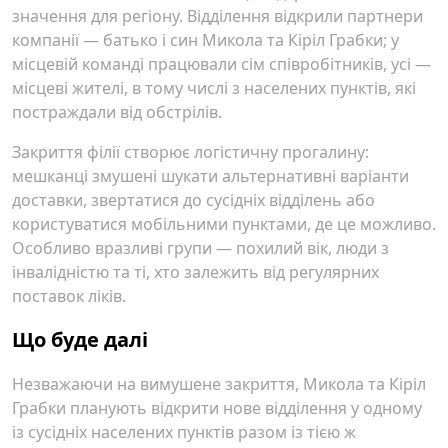
значення для регіону. Відділення відкрили партнери
компанії — батько і син Микола та Кіріл Грабки; у
місцевій команді працювали сім співробітників, усі —
місцеві жителі, в тому числі з населених пунктів, які
постраждали від обстрілів.
Закриття філії створює логістичну прогалину:
мешканці змушені шукати альтернативні варіанти
доставки, звертатися до сусідніх відділень або
користуватися мобільними пунктами, де це можливо.
Особливо вразливі групи — похилий вік, люди з
інвалідністю та ті, хто залежить від регулярних
поставок ліків.
Що буде далі
Незважаючи на вимушене закриття, Микола та Кіріл
Грабки планують відкрити нове відділення у одному
із сусідніх населених пунктів разом із тією ж