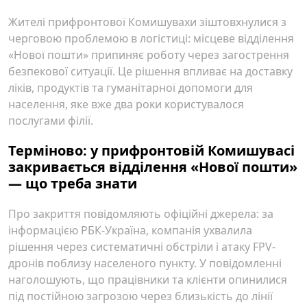
Жителі прифронтової Комишувахи зіштовхнулися з
черговою проблемою в логістиці: місцеве відділення
«Нової пошти» припиняє роботу через загострення
безпекової ситуації. Це рішення впливає на доставку
ліків, продуктів та гуманітарної допомоги для
населення, яке вже два роки користувалося
послугами філії.
Терміново: у прифронтовій Комишувасі
закривається відділення «Нової пошти»
— що треба знати
Про закриття повідомляють офіційні джерела: за
інформацією РБК-Україна, компанія ухвалила
рішення через систематичні обстріли і атаку FPV-
дронів поблизу населеного пункту. У повідомленні
наголошують, що працівники та клієнти опинилися
під постійною загрозою через близькість до лінії