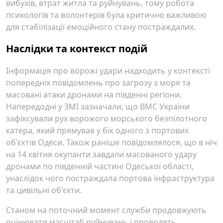
вибухів, втрат житла та руйнувань, тому робота
психологів та волонтерів була критично важливою
для стабілізації емоційного стану постраждалих.
Наслідки та контекст подій
Інформація про ворожі удари надходить у контексті
попередніх повідомлень про загрозу з моря та
масовані атаки дронами на південні регіони.
Напередодні у ЗМІ зазначали, що ВМС України
зафіксували рух ворожого морського безпілотного
катера, який прямував у бік одного з портових
об'єктів Одеси. Також раніше повідомлялося, що в ніч
на 14 квітня окупанти завдали масованого удару
дронами по південній частині Одеської області,
унаслідок чого постраждала портова інфраструктура
та цивільні об'єкти.
Станом на поточний момент служби продовжують
оцінювати масштаб руйнувань і проводять