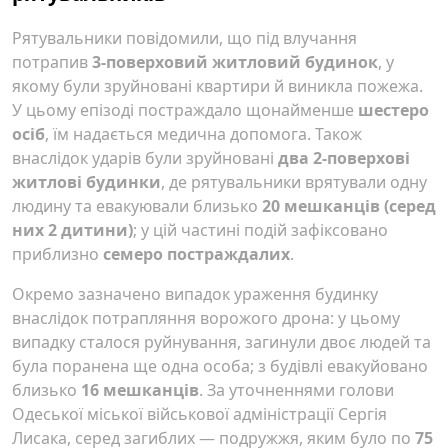
Рятувальники повідомили, що під влучання
потрапив
3-поверховий житловий будинок
, у
якому були зруйновані квартири й виникла пожежа.
У цьому епізоді постраждало щонайменше
шестеро
осіб
, їм надається медична допомога. Також
внаслідок ударів були зруйновані
два 2-поверхові
житлові будинки
, де рятувальники врятували одну
людину та евакуювали близько
20 мешканців (серед
них 2 дитини)
; у цій частині подій зафіксовано
приблизно
семеро постраждалих
.
Окремо зазначено випадок ураження будинку
внаслідок потрапляння ворожого дрона: у цьому
випадку сталося руйнування, загинули двоє людей та
була поранена ще одна особа; з будівлі евакуйовано
близько
16 мешканців
. За уточненнями голови
Одеської міської військової адміністрації Сергія
Лисака, серед загиблих — подружжя, яким було по
75