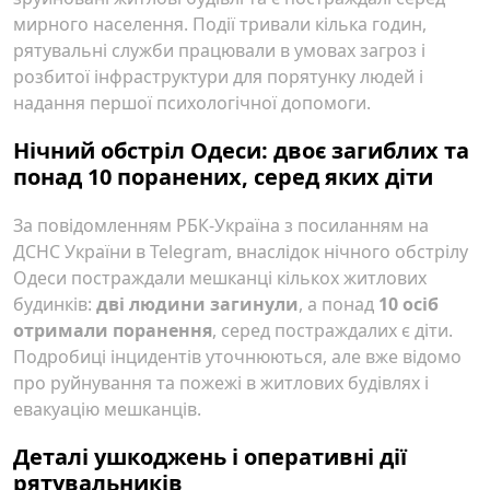
мирного населення. Події тривали кілька годин,
рятувальні служби працювали в умовах загроз і
розбитої інфраструктури для порятунку людей і
надання першої психологічної допомоги.
Нічний обстріл Одеси: двоє загиблих та
понад 10 поранених, серед яких діти
За повідомленням РБК-Україна з посиланням на
ДСНС України в Telegram, внаслідок нічного обстрілу
Одеси постраждали мешканці кількох житлових
будинків:
дві людини загинули
, а понад
10 осіб
отримали поранення
, серед постраждалих є діти.
Подробиці інцидентів уточнюються, але вже відомо
про руйнування та пожежі в житлових будівлях і
евакуацію мешканців.
Деталі ушкоджень і оперативні дії
рятувальників