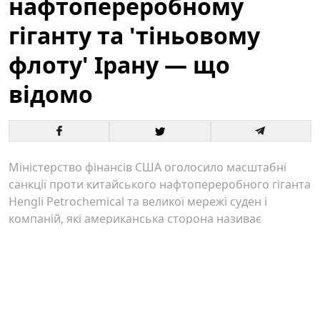
нафтопереробному
гіганту та 'тіньовому
флоту' Ірану — що
відомо
Міністерство фінансів США оголосило масштабні
санкції проти китайського нафтопереробного гіганта
Hengli Petrochemical та великої мережі суден і
компаній, які американська сторона називає
"тіньовим флотом" Ірану. Рішення відображає
черговий етап тиску на фінансові та логістичні
канали, що дозволяють Тегерану постачати
енергоносії на світові ринки.
США вдарили санкціями по