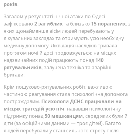
років
.
Загалом у результаті нічної атаки по Одесі
зафіксовано
2 загиблих
та близько
15 поранених
, з
яких щонайменше вісім людей перебувають у
лікувальних закладах та отримують усю необхідну
медичну допомогу. Ліквідація наслідків тривала
протягом ночі й досі продовжується: на місцях
надзвичайних подій працюють понад
140
рятувальників
, залучена техніка та аварійні
бригади.
Крім пошуково-рятувальних робіт, важливою
частиною реагування стала психологічна допомога
постраждалим.
Психологи ДСНС працювали на
місцях трагедій усю ніч
, надавши психологічну
підтримку понад
50 мешканцям
, серед яких були й
діти (за офіційними даними — троє дітей). Багато
людей перебували у стані сильного стресу після