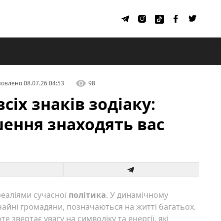
овлено
08.07.26 04:53
98
всіх знаків зодіаку:
шення знаходять вас
реаліями сучасної
політика
. У динамічному
чайні громадяни, позначаються на житті багатьох.
е звертає увагу на символіку та енергії, які