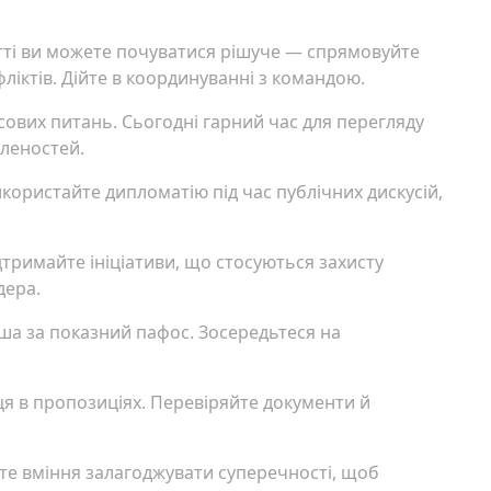
итті ви можете почуватися рішуче — спрямовуйте
ліктів. Дійте в координуванні з командою.
ових питань. Сьогодні гарний час для перегляду
леностей.
користайте дипломатію під час публічних дискусій,
дтримайте ініціативи, що стосуються захисту
дера.
ша за показний пафос. Зосередьтеся на
ця в пропозиціях. Перевіряйте документи й
те вміння залагоджувати суперечності, щоб