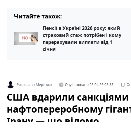
Читайте також:
Пенсії в Україні 2026 року: який
страховий стаж потрібен і кому
перерахували виплати від 1
січня
Роксолана Мережко
Опубліковано
25.04.26 03:35
Он
США вдарили санкціями
нафтопереробному гігант
Ірану — що відомо