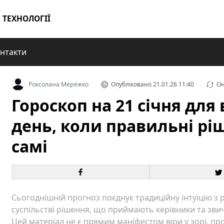
ТЕХНОЛОГІЇ
нтакти
Роксолана Мережко
Опубліковано
21.01.26 11:40
Он
Гороскоп на 21 січня для 
день, коли правильні рі
самі
Сьогоднішній прогноз поєднує традиційну інтуїцію з 
суспільстві рішення, що приймають керівники та зви
Цей матеріал не є прямим маніфестом віри у зорі, прот