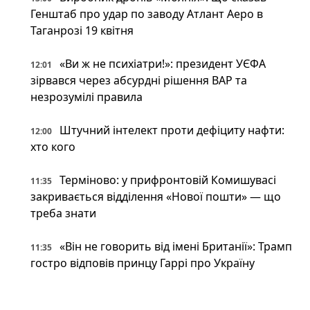
Генштаб про удар по заводу Атлант Аеро в
Таганрозі 19 квітня
«Ви ж не психіатри!»: президент УЄФА
12:01
зірвався через абсурдні рішення ВАР та
незрозумілі правила
Штучний інтелект проти дефіциту нафти:
12:00
хто кого
Терміново: у прифронтовій Комишувасі
11:35
закривається відділення «Нової пошти» — що
треба знати
«Він не говорить від імені Британії»: Трамп
11:35
гостро відповів принцу Гаррі про Україну
Потепління з нюансом: наскільки
11:34