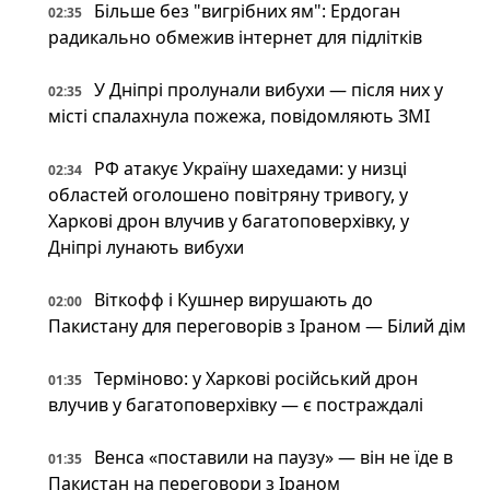
Більше без "вигрібних ям": Ердоган
02:35
радикально обмежив інтернет для підлітків
У Дніпрі пролунали вибухи — після них у
02:35
місті спалахнула пожежа, повідомляють ЗМІ
РФ атакує Україну шахедами: у низці
02:34
областей оголошено повітряну тривогу, у
Харкові дрон влучив у багатоповерхівку, у
Дніпрі лунають вибухи
Віткофф і Кушнер вирушають до
02:00
Пакистану для переговорів з Іраном — Білий дім
Терміново: у Харкові російський дрон
01:35
влучив у багатоповерхівку — є постраждалі
Венса «поставили на паузу» — він не їде в
01:35
Пакистан на переговори з Іраном