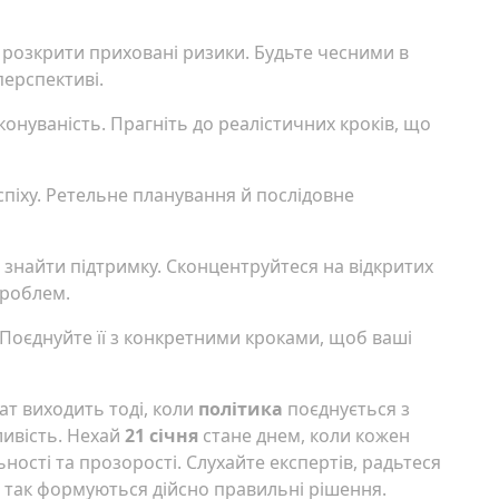
 розкрити приховані ризики. Будьте чесними в
перспективі.
иконуваність. Прагніть до реалістичних кроків, що
спіху. Ретельне планування й послідовне
ь знайти підтримку. Сконцентруйтеся на відкритих
проблем.
. Поєднуйте її з конкретними кроками, щоб ваші
ат виходить тоді, коли
політика
поєднується з
ливість. Нехай
21 січня
стане днем, коли кожен
ності та прозорості. Слухайте експертів, радьтеся
е так формуються дійсно правильні рішення.