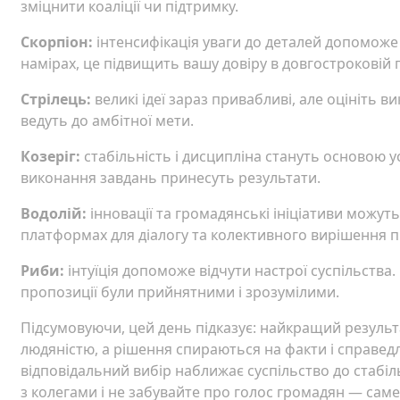
зміцнити коаліції чи підтримку.
Скорпіон:
інтенсифікація уваги до деталей допоможе
намірах, це підвищить вашу довіру в довгостроковій 
Стрілець:
великі ідеї зараз привабливі, але оцініть в
ведуть до амбітної мети.
Козеріг:
стабільність і дисципліна стануть основою у
виконання завдань принесуть результати.
Водолій:
інновації та громадянські ініціативи можут
платформах для діалогу та колективного вирішення 
Риби:
інтуїція допоможе відчути настрої суспільства
пропозиції були прийнятними і зрозумілими.
Підсумовуючи, цей день підказує: найкращий результ
людяністю, а рішення спираються на факти і справед
відповідальний вибір наближає суспільство до стабіль
з колегами і не забувайте про голос громадян — сам