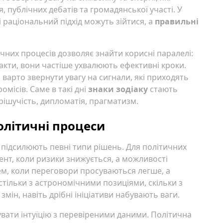
 публічних дебатів та громадянської участі. У
 і раціональний підхід можуть зійтися, а
правильні
чних процесів дозволяє знайти корисні паралелі:
акти, вони частіше ухвалюють ефективні кроки.
 варто звернути увагу на сигнали, які приходять
омісів. Саме в такі дні
знаки зодіаку
стають
рішучість, дипломатія, прагматизм.
олітичні процеси
о підсилюють певні типи рішень. Для політичних
ент, коли ризики знижується, а можливості
ем, коли переговори просуваються легше, а
тільки з астрономічними позиціями, скільки з
мін, навіть дрібні ініціативи набувають ваги.
увати інтуїцію з перевіреними даними. Політична