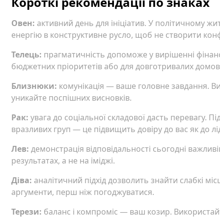
Короткі рекомендації по знаках
Овен:
активний день для ініціатив. У політичному ж
енергію в конструктивне русло, щоб не створити конф
Телець:
прагматичність допоможе у вирішенні фінанс
бюджетних пріоритетів або для довготривалих домов
Близнюки:
комунікація — ваше головне завдання. Ви
уникайте поспішних висновків.
Рак:
увага до соціальної складової дасть перевагу. Пі
вразливих груп — це підвищить довіру до вас як до лі
Лев:
демонстрація відповідальності сьогодні важливі
результатах, а не на іміджі.
Діва:
аналітичний підхід дозволить знайти слабкі міс
аргументи, перш ніж погоджуватися.
Терези:
баланс і компроміс — ваш козир. Використай