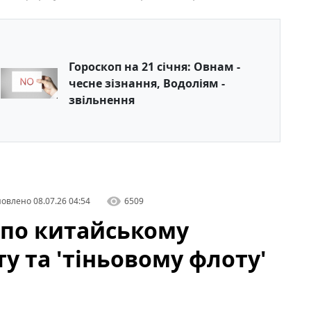
Гороскоп на 21 січня: Овнам -
чесне зізнання, Водоліям -
звільнення
овлено
08.07.26 04:54
6509
 по китайському
у та 'тіньовому флоту'