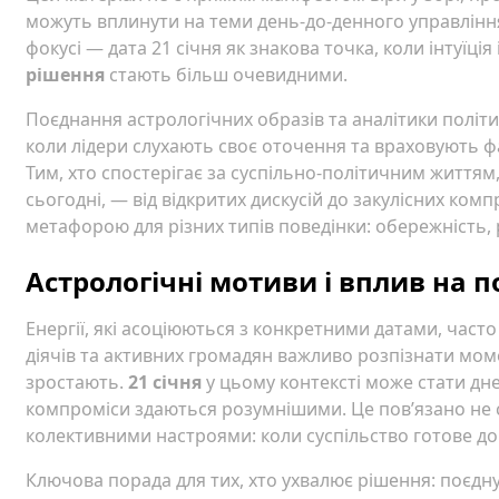
можуть вплинути на теми день-до-денного управління,
фокусі — дата 21 січня як знакова точка, коли інтуїція
рішення
стають більш очевидними.
Поєднання астрологічних образів та аналітики політи
коли лідери слухають своє оточення та враховують ф
Тим, хто спостерігає за суспільно-політичним життям,
сьогодні, — від відкритих дискусій до закулісних компр
метафорою для різних типів поведінки: обережність, 
Астрологічні мотиви і вплив на п
Енергії, які асоціюються з конкретними датами, част
діячів та активних громадян важливо розпізнати мом
зростають.
21 січня
у цьому контексті може стати дн
компроміси здаються розумнішими. Це пов’язано не с
колективними настроями: коли суспільство готове до з
Ключова порада для тих, хто ухвалює рішення: поєдн