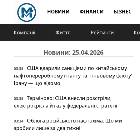
НОВИНИ
ФІНАНСИ
БІЗНЕС
Компанії
Життя
Рейтинги
Ко
Новини: 25.04.2026
США вдарили санкціями по китайському
03:35
нафтопереробному гіганту та 'тіньовому флоту'
Ірану — що відомо
Терміново: США внесли розстріли,
03:35
електрокрісла й газ у федеральні стратегії
Облога російського нафтохіма. Що ми
03:34
зробили лише за два тижні