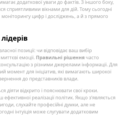
имагає додаткової уваги до фактів. З іншого боку,
я сприятливими вікнами для дій. Тому сьогодні
 моніторингу цифр і досліджень, а й з прямого
 лідерів
ласної позиції: чи відповідає ваш вибір
миттєві емоції.
Правильні рішення
часто
консультацію з різними джерелами інформації. Для
ний момент для ініціатив, які вимагають широкої
звернення до представників влади.
я діяти відкрито і пояснювати свої кроки.
 ефективної реалізації політик. Якщо з’являється
игоди, слухайте професійні думки, але не
огодні інтуїція може слугувати додатковим