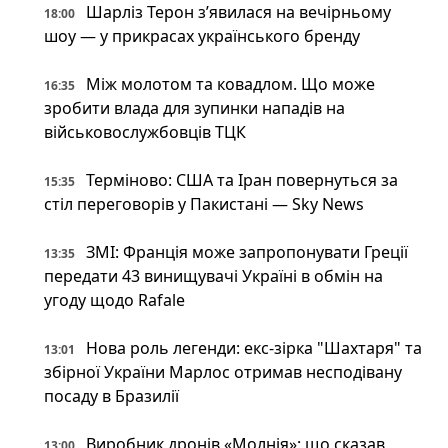
Шарліз Терон зʼявилася на вечірньому
18:00
шоу — у прикрасах українського бренду
Між молотом та ковадлом. Що може
16:35
зробити влада для зупинки нападів на
військовослужбовців ТЦК
Терміново: США та Іран повернуться за
15:35
стіл переговорів у Пакистані — Sky News
ЗМІ: Франція може запропонувати Греції
13:35
передати 43 винищувачі Україні в обмін на
угоду щодо Rafale
Нова роль легенди: екс-зірка "Шахтаря" та
13:01
збірної України Марлос отримав несподівану
посаду в Бразилії
Виробник дронів «Молнія»: що сказав
13:00