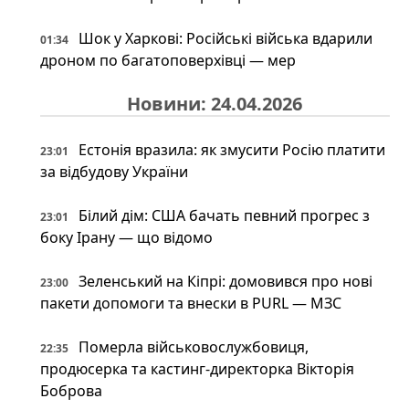
Шок у Харкові: Російські війська вдарили
01:34
дроном по багатоповерхівці — мер
Новини: 24.04.2026
Естонія вразила: як змусити Росію платити
23:01
за відбудову України
Білий дім: США бачать певний прогрес з
23:01
боку Ірану — що відомо
Зеленський на Кіпрі: домовився про нові
23:00
пакети допомоги та внески в PURL — МЗС
Померла військовослужбовиця,
22:35
продюсерка та кастинг-директорка Вікторія
Боброва