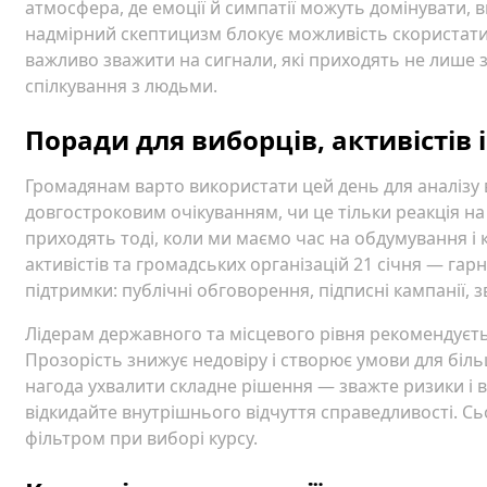
атмосфера, де емоції й симпатії можуть домінувати, в
надмірний скептицизм блокує можливість скористатис
важливо зважити на сигнали, які приходять не лише з
спілкування з людьми.
Поради для виборців, активістів і
Громадянам варто використати цей день для аналізу в
довгостроковим очікуванням, чи це тільки реакція на 
приходять тоді, коли ми маємо час на обдумування і 
активістів та громадських організацій 21 січня — гар
підтримки: публічні обговорення, підписні кампанії, 
Лідерам державного та місцевого рівня рекомендуєтьс
Прозорість знижує недовіру і створює умови для більш
нагода ухвалити складне рішення — зважте ризики і в
відкидайте внутрішнього відчуття справедливості. Сь
фільтром при виборі курсу.