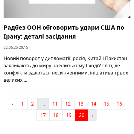
Радбез ООН обговорить удари США по
Ірану: деталі засідання
22.06.25 20:15
Новий поворот у дипломатії: росія, Китай і Пакистан
закликають до миру на Близькому СходіУ світі, де
конфлікти здаються нескінченними, ініціатива трьох
великих ...
‹
1
2
...
11
12
13
14
15
16
17
18
19
20
›