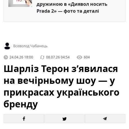
дружиною в «Диявол носить
Prada 2» — фото та деталі
Всеволод Чабанець
24.04.26 18:00
08.07.26 04:54
604
Шарліз Терон зʼявилася
на вечірньому шоу — у
прикрасах українського
бренду