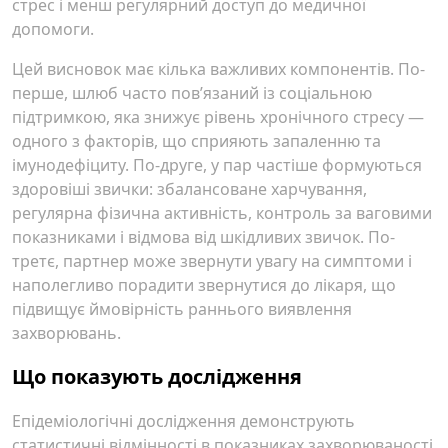
стрес і менш регулярний доступ до медичної
допомоги.
Цей висновок має кілька важливих компонентів. По-
перше, шлюб часто пов’язаний із соціальною
підтримкою, яка знижує рівень хронічного стресу —
одного з факторів, що сприяють запаленню та
імунодефіциту. По-друге, у пар частіше формуються
здоровіші звички: збалансоване харчування,
регулярна фізична активність, контроль за ваговими
показниками і відмова від шкідливих звичок. По-
третє, партнер може звернути увагу на симптоми і
наполегливо порадити звернутися до лікаря, що
підвищує ймовірність раннього виявлення
захворювань.
Що показують дослідження
Епідеміологічні дослідження демонструють
статистичні відмінності в показниках захворюваності