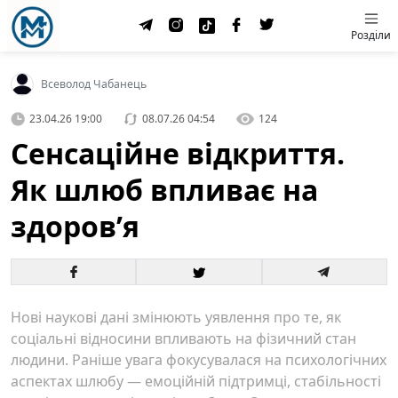
Розділи
Всеволод Чабанець
23.04.26 19:00
08.07.26 04:54
124
Сенсаційне відкриття.
Як шлюб впливає на
здоров’я
Нові наукові дані змінюють уявлення про те, як
соціальні відносини впливають на фізичний стан
людини. Раніше увага фокусувалася на психологічних
аспектах шлюбу — емоційній підтримці, стабільності