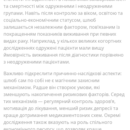
та смертності між одруженими і неодруженими
групами. Навіть після контролю за віком, освітою та
соціально-економічним статусом, шлюб
залишається незалежним фактором, пов’язаним із
покращенням показників виживання при певних
видах раку. Наприклад, у кількох великих когортних
дослідженнях одружені пацієнти мали вищу
ймовірність виживання після діагностики порівняно
з неодруженими пацієнтами.
Важливо підкреслити причинно-наслідкові аспекти:
шлюб сам по собі не є магічним захисним
механізмом. Радше він створює умови, які
зменшують накопичення ризикових факторів. Серед
тих механізмів — регулярний контроль здоров’я,
мотивація до лікування, менший ризик депресії та
краще дотримання медикаментозних схем. Окремі
дослідження також вказують на роль спільного
економічного ресурсу, що дозволяє краще