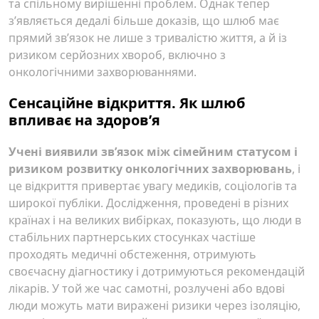
та спільному вирішенні проблем. Однак тепер
з’являється дедалі більше доказів, що шлюб має
прямий зв’язок не лише з тривалістю життя, а й із
ризиком серйозних хвороб, включно з
онкологічними захворюваннями.
Сенсаційне відкриття. Як шлюб
впливає на здоров’я
Учені виявили зв’язок між сімейним статусом і
ризиком розвитку онкологічних захворювань
, і
це відкриття привертає увагу медиків, соціологів та
широкої публіки. Дослідження, проведені в різних
країнах і на великих вибірках, показують, що люди в
стабільних партнерських стосунках частіше
проходять медичні обстеження, отримують
своєчасну діагностику і дотримуються рекомендацій
лікарів. У той же час самотні, розлучені або вдові
люди можуть мати виражені ризики через ізоляцію,